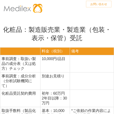
お問い合わせ
化粧品：製造販売業・製造業（包装・
表示・保管）受託
料金（税別）
備考
事前調査：取扱い製
10,000円/品目
品の成分表（又は処
方）チェック
事前調査：成分分析
別途お見積り
（分析試験機関に
て）
化粧品受託契約費用
初年：60万円
2年目以降：30
万円
取扱手数料（製品化
基本：10,000
*ご依頼の作業内容によ